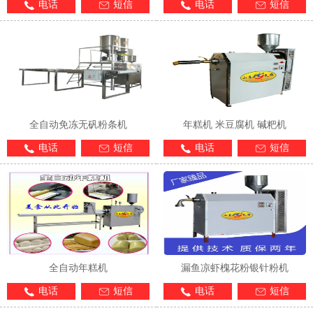
电话
短信
电话
短信
1
2
3
全自动免冻无矾粉条机
年糕机 米豆腐机 碱粑机
电话
短信
电话
短信
全自动年糕机
漏鱼凉虾槐花粉银针粉机
电话
短信
电话
短信