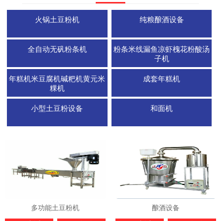
火锅土豆粉机
纯粮酿酒设备
全自动无矾粉条机
粉条米线漏鱼凉虾槐花粉酸汤
子机
年糕机米豆腐机碱粑机黄元米
成套年糕机
粿机
小型土豆粉设备
和面机
多功能土豆粉机
酿酒设备